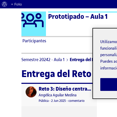
Acerca de WordPress
+ Folio
Logo Ágora
Prototipado – Aula 1
Saltar al contenido
Participantes
Utilizam
funcionali
personali
Semestre 20242 - Aula 1
Entrega del Reto 3
Puedes ac
informaci
Entrega del Reto 3
Reto 3: Diseño centrado el usuario – Los objetos cotidianos
Publicado por
Publicado por
Angélica Aguilar Medina
Visibilidad:
Fecha de publicación
2 junio, 2025 5:44 pm
en Reto 3: Diseño centr
Pública
-
2 Jun 2025
-
comentario