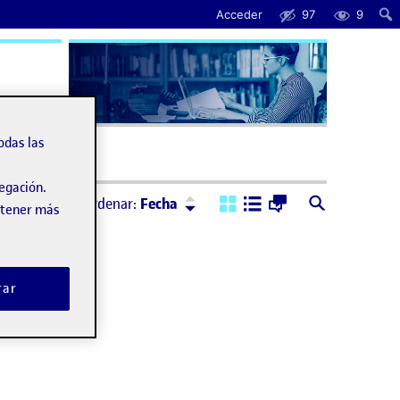
Acceder
97
9
uda
odas las
vegación.
Ordenar:
Descendente
Ordenar:
Fecha
obtener más
rar