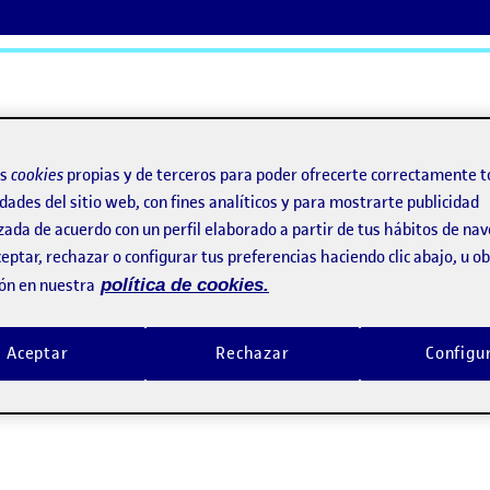
ActiFolios
Ay
os
cookies
propias y de terceros para poder ofrecerte correctamente t
dades del sitio web, con fines analíticos y para mostrarte publicidad
zada de acuerdo con un perfil elaborado a partir de tus hábitos de na
eptar, rechazar o configurar tus preferencias haciendo clic abajo, u 
ón en nuestra
política de cookies.
Aceptar
Rechazar
Configu
ado el usuario – Los objetos cotidianos